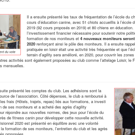
Il a ensuite présenté les taux de fréquentation de l’école du ch
cours d’éducation canine, avec 51 chiots accueillis à l’école d
2019 (92 cours proposés en 2019) et 80 chiens en éducation. I
l’investissement financier nécessaire pour soutenir notre polit
formation de nos moniteurs et
4 nouveaux moniteurs seront 
2020
renforçant ainsi le pôle des moniteurs. Il a ensuite rappelé
pratiquée en loisir était une activité très fréquentée et que l’éc
ent du vote
terrain d’agility sera amélioré, en 2020, pour couvrir les zone
utres activités sont également proposées au club comme l’attelage Loisir, le F
s mensuelles.
suite présenté les comptes du club. Les adhésions sont la
source de l’association. Côté dépenses, le club a remboursé à
es frais (Hôtels, trajets, repas) liés aux formations, a investi
on de ses moniteurs et a acheté des agrès d’agility
ur répondre aux nouvelles normes, des jeux pour l’école du
rès de fitness canin pour développer cette nouvelle activité.
isionnel 2020 est présenté en équilibre avec une volonté
 la formation de ses moniteurs, l’entretien du club et les agrès
ités proposées.