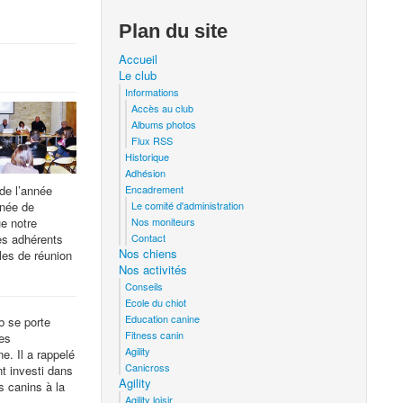
Plan du site
Accueil
Le club
Informations
Accès au club
Albums photos
Flux RSS
Historique
Adhésion
 de l’année
Encadrement
nnée de
Le comité d'administration
ue notre
Nos moniteurs
les adhérents
Contact
Nos chiens
lles de réunion
Nos activités
Conseils
Ecole du chiot
Education canine
b se porte
Fitness canin
les
Agility
e. Il a rappelé
Canicross
t investi dans
Agility
s canins à la
Agility loisir