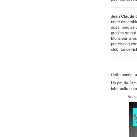
Jean Claude 
notre assemblé
aussi précisé q
gradins seront 
Monsieur Gress 
portée acquére
club. Le défric
Cette année, u
Un pot de l’am
informelle ent
Vous