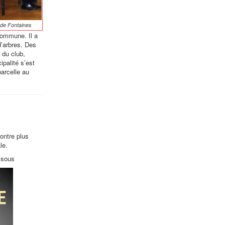
 de Fontaines
commune. Il a
d’arbres. Des
 du club,
ipalité s’est
parcelle au
ontre plus
le.
essous