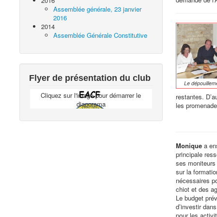
2016
Assemblée générale, 23 janvier
2016
2014
Assemblée Générale Constitutive
Flyer de présentation du club
Le dépouillem
Cliquez sur l'image pour démarrer le
restantes. D’a
diaporama
les promenade
Monique
a en
principale res
ses moniteurs l
sur la formati
nécessaires po
chiot et des ag
Le budget prév
d’investir dans
pour les activ