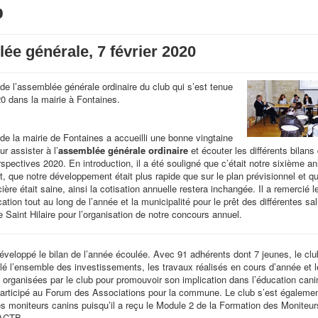
b
e générale, 7 février 2020
e l’assemblée générale ordinaire du club qui s’est tenue
20 dans la mairie à Fontaines.
 de la mairie de Fontaines a accueilli une bonne vingtaine
r assister à l’
assemblée générale ordinaire
et écouter les différents bilans
rspectives 2020. En introduction, il a été souligné que c’était notre sixième a
, que notre développement était plus rapide que sur le plan prévisionnel et q
cière était saine, ainsi la cotisation annuelle restera inchangée. Il a remercié 
cation tout au long de l’année et la municipalité pour le prêt des différentes sa
 Saint Hilaire pour l’organisation de notre concours annuel.
 développé le bilan de l’année écoulée. Avec 91 adhérents dont 7 jeunes, le clu
illé l’ensemble des investissements, les travaux réalisés en cours d’année et 
 organisées par le club pour promouvoir son implication dans l’éducation canin
participé au Forum des Associations pour la commune. Le club s’est égalemen
es moniteurs canins puisqu’il a reçu le Module 2 de la Formation des Moniteur
’ACTB.