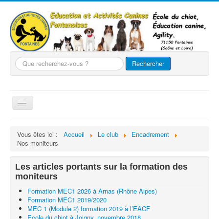
Que
Rechercher
recherchez-
vous
?
Basculer
la
navigation
Accueil
Vous êtes ici :
Accueil
Le club
Encadrement
Nos moniteurs
Le club
Nos chiens
Les articles portants sur la formation des
moniteurs
Nos activités
Formation MEC1 2026 à Arnas (Rhône Alpes)
Agility
Formation MEC1 2019/2020
MEC 1 (Module 2) formation 2019 à l’EACF
Evènements
Ecole du chiot à Joigny, novembre 2018