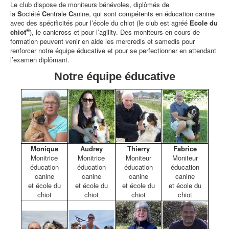
Le club dispose de moniteurs bénévoles, diplômés de
la
S
ociété
C
entrale
C
anine, qui sont compétents en éducation canine
avec des spécificités pour l’école du chiot (le club est agréé
Ecole du
®
chiot
), le canicross et pour l’agility. Des moniteurs en cours de
formation peuvent venir en aide les mercredis et samedis pour
renforcer notre équipe éducative et pour se perfectionner en attendant
l’examen diplômant.
Notre équipe éducative
Monique
Audrey
Thierry
Fabrice
Monitrice
Monitrice
Moniteur
Moniteur
éducation
éducation
éducation
éducation
canine
canine
canine
canine
et école du
et école du
et école du
et école du
chiot
chiot
chiot
chiot