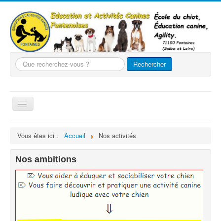
Que
Rechercher
recherchez-
vous
?
Basculer
la
navigation
Accueil
Vous êtes ici :
Accueil
Nos activités
Le club
Nos ambitions
Nos chiens
Nos activités
Agility
Evènements