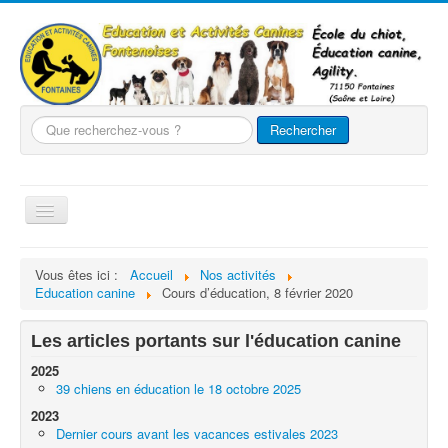
Que
Rechercher
recherchez-
vous
?
Basculer
la
navigation
Accueil
Vous êtes ici :
Accueil
Nos activités
Education canine
Cours d’éducation, 8 février 2020
Le club
Nos chiens
Les articles portants sur l'éducation canine
Nos activités
2025
39 chiens en éducation le 18 octobre 2025
Agility
2023
Evènements
Dernier cours avant les vacances estivales 2023