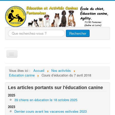
Que
Rechercher
recherchez-
vous
?
Basculer
la
navigation
Accueil
Vous êtes ici :
Accueil
Nos activités
Education canine
Cours d’éducation du 7 avril 2018
Le club
Nos chiens
Les articles portants sur l'éducation canine
Nos activités
2025
39 chiens en éducation le 18 octobre 2025
Agility
2023
Evènements
Dernier cours avant les vacances estivales 2023