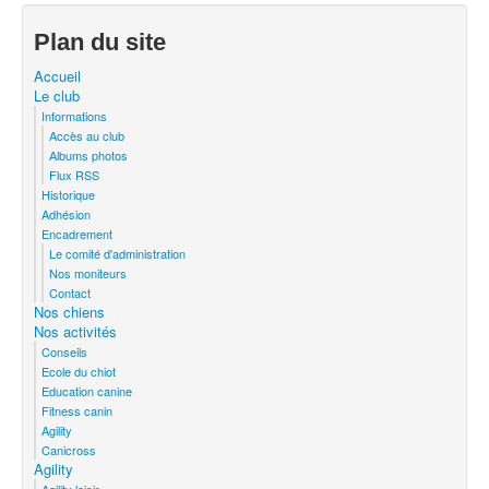
Plan du site
Accueil
Le club
Informations
Accès au club
Albums photos
Flux RSS
Historique
Adhésion
Encadrement
Le comité d'administration
Nos moniteurs
Contact
Nos chiens
Nos activités
Conseils
Ecole du chiot
Education canine
Fitness canin
Agility
Canicross
Agility
Agility loisir