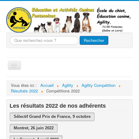
Que
Rechercher
recherchez-
vous
?
Basculer
la
navigation
Accueil
Vous êtes ici :
Accueil
Agility
Agility Compétition
Résultats 2022
Compétitions 2022
Le club
Nos chiens
Les résultats 2022 de nos adhérents
Nos activités
Sélectif Grand Prix de France, 9 octobre
Agility
Montret, 26 juin 2022
Evènements