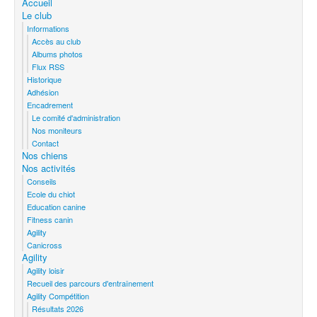
Accueil
Le club
Informations
Accès au club
Albums photos
Flux RSS
Historique
Adhésion
Encadrement
Le comité d'administration
Nos moniteurs
Contact
Nos chiens
Nos activités
Conseils
Ecole du chiot
Education canine
Fitness canin
Agility
Canicross
Agility
Agility loisir
Recueil des parcours d'entraînement
Agility Compétition
Résultats 2026