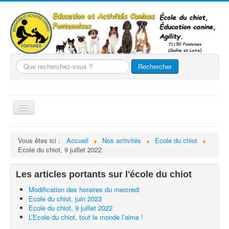
Que
Rechercher
recherchez-
vous
?
Basculer
la
navigation
Accueil
Vous êtes ici :
Accueil
Nos activités
Ecole du chiot
Ecole du chiot, 9 juillet 2022
Le club
Nos chiens
Les articles portants sur l'école du chiot
Nos activités
Modification des horaires du mercredi
Ecole du chiot, juin 2023
Agility
Ecole du chiot, 9 juillet 2022
L’Ecole du chiot, tout le monde l’aime !
Evènements