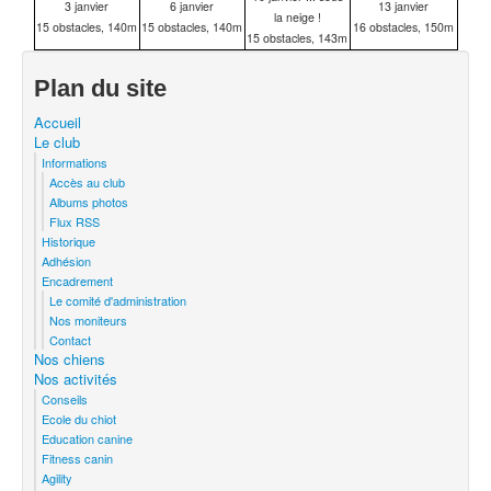
3 janvier
6 janvier
13 janvier
la neige !
15 obstacles, 140m
15 obstacles, 140m
16 obstacles, 150m
15 obstacles, 143m
Plan du site
Accueil
Le club
Informations
Accès au club
Albums photos
Flux RSS
Historique
Adhésion
Encadrement
Le comité d'administration
Nos moniteurs
Contact
Nos chiens
Nos activités
Conseils
Ecole du chiot
Education canine
Fitness canin
Agility