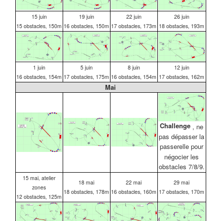
15 juin
19 juin
22 juin
26 juin
15 obstacles, 150m
16 obstacles, 150m
17 obstacles, 173m
18 obstacles, 193m
1 juin
5 juin
8 juin
12 juin
16 obstacles, 154m
17 obstacles, 175m
16 obstacles, 154m
17 obstacles, 162m
Mai
Challenge
, ne
pas dépasser la
passerelle pour
négocier les
obstacles 7/8/9.
15 mai, atelier
18 mai
22 mai
29 mai
zones
18 obstacles, 178m
16 obstacles, 160m
17 obstacles, 170m
12 obstacles, 125m