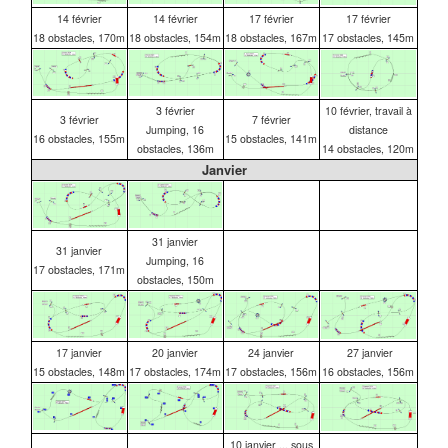
14 février
14 février
17 février
17 février
18 obstacles, 170m
18 obstacles, 154m
18 obstacles, 167m
17 obstacles, 145m
3 février
10 février, travail à
3 février
7 février
Jumping, 16
distance
16 obstacles, 155m
15 obstacles, 141m
obstacles, 136m
14 obstacles, 120m
Janvier
31 janvier
31 janvier
Jumping, 16
17 obstacles, 171m
obstacles, 150m
17 janvier
20 janvier
24 janvier
27 janvier
15 obstacles, 148m
17 obstacles, 174m
17 obstacles, 156m
16 obstacles, 156m
10 janvier ... sous