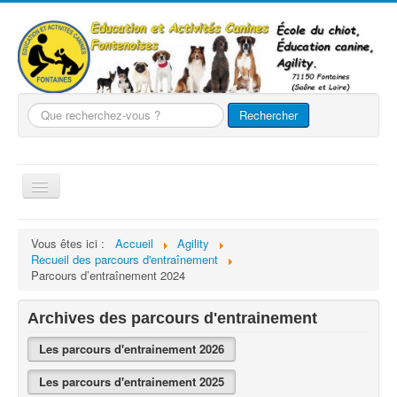
Que
Rechercher
recherchez-
vous
?
Basculer
la
navigation
Accueil
Vous êtes ici :
Accueil
Agility
Recueil des parcours d'entraînement
Le club
Parcours d’entraînement 2024
Nos chiens
Archives des parcours d'entrainement
Nos activités
Les parcours d'entrainement 2026
Agility
Evènements
Les parcours d'entrainement 2025