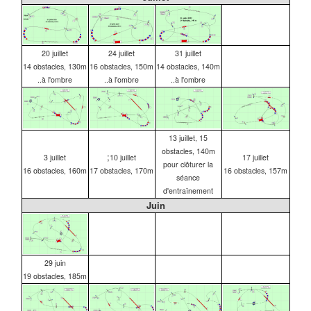
20 juillet
24 juillet
31 juillet
14 obstacles, 130m
16 obstacles, 150m
14 obstacles, 140m
..à l'ombre
..à l'ombre
..à l'ombre
13 juillet, 15
obstacles, 140m
;
3 juillet
10 juillet
17 juillet
pour clôturer la
16 obstacles, 160m
17 obstacles, 170m
16 obstacles, 157m
séance
d'entraînement
Juin
29 juin
19 obstacles, 185m