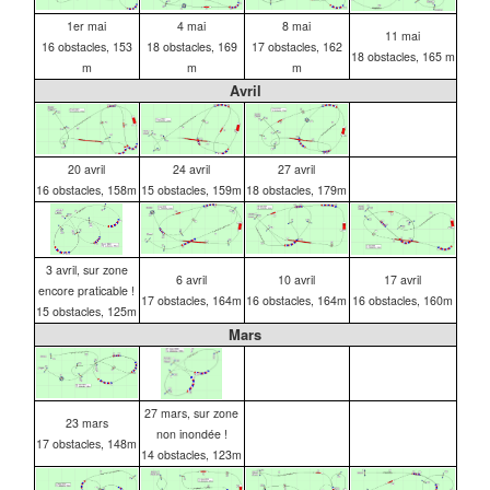
1er mai
4 mai
8 mai
11 mai
16 obstacles, 153
18 obstacles, 169
17 obstacles, 162
18 obstacles, 165 m
m
m
m
Avril
20 avril
24 avril
27 avril
16 obstacles, 158m
15 obstacles, 159m
18 obstacles, 179m
3 avril, sur zone
6 avril
10 avril
17 avril
encore praticable !
17 obstacles, 164m
16 obstacles, 164m
16 obstacles, 160m
15 obstacles, 125m
Mars
27 mars, sur zone
23 mars
non inondée !
17 obstacles, 148m
14 obstacles, 123m