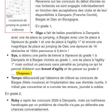
Revenons sur les concours du début d'année où
nos fontenois se sont engagés individuellement
en fonction des acceptations des clubs et de leur
disponibilités à Damparis (Franche Comté),
Barges et Daix en Bourgogne.
Le parcours du
jumping du grade 2
En grade 1,
à Montret
Olga
a fait de belles prestations à Damparis
avec une 4e place au jumping, à Barges avec une 3e place à
l'épreuve du grade 1 et une 4e place à l'agility 1* et encore une
magnifique 3e place au jumping de Daix une épreuve de 16
obstacles et 163m parcourus à 5,6m/s !
Sya,
a obtenu une partie de brevet à l'épreuve du grade 1 à
Damparis et à Barges victoire au grade 1, une 4e place à l'agility
1* mais surtout un parcours sans pénalité au jumping ce qui lui
permet d'obtenir son
brevet d'agilty
et de passer au grade 2
....
Chapeau
!
Tempo
déboussolé par l'absence de clôture au concours de
Barges (filets moutons) et l'implantation des sas d'entrée /sortie, il
n'était pas concentrer et a cumuler les erreurs, journée à oublier.
En grade 2,
Ruby
a repris les concours 2026 à Damparis, mais sa maîtresse
handicapée par un problème de cheville n'a pas pu défendre ses
chances convenablement.