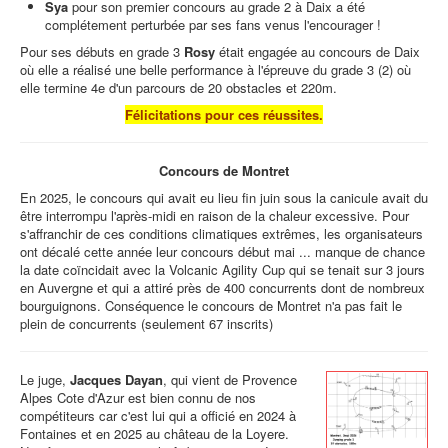
Sya
pour son premier concours au grade 2 à Daix a été
complétement perturbée par ses fans venus l'encourager !
Pour ses débuts en grade 3
Rosy
était engagée au concours de Daix
où elle a réalisé une belle performance à l'épreuve du grade 3 (2) où
elle termine 4e d'un parcours de 20 obstacles et 220m.
Félicitations pour ces réussites.
Concours de Montret
En 2025, le concours qui avait eu lieu fin juin sous la canicule avait du
être interrompu l'après-midi en raison de la chaleur excessive. Pour
s'affranchir de ces conditions climatiques extrêmes, les organisateurs
ont décalé cette année leur concours début mai ... manque de chance
la date coïncidait avec la Volcanic Agility Cup qui se tenait sur 3 jours
en Auvergne et qui a attiré près de 400 concurrents dont de nombreux
bourguignons. Conséquence le concours de Montret n'a pas fait le
plein de concurrents (seulement 67 inscrits)
Le juge,
Jacques Dayan
, qui vient de Provence
Alpes Cote d'Azur est bien connu de nos
compétiteurs car c'est lui qui a officié en 2024 à
Fontaines et en 2025 au château de la Loyere.