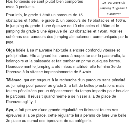
Nos fontenois se sont plutôt bien comportés
Le parcours du
avec 3 podiums.
jumping du grade 1
à Montret
Pour info, le grade 1 était un parcours de 15
obstacles et 150m, le grade 2, un parcours de 19 obstacles et 166m,
le jumping du grade 1 une épreuve de 19 obstacles et 180m et le
jumping du grade 2 une épreuve de 20 obstacles et 195m. Voir les
schémas des parcours des jumping aimablement communiqués par le
juge.
Olga
fidèle à sa mauvaise habitude a encore confondu vitesse et
précipitation. Elle a ignoré les zones à respecter sur la passerelle, la
balançoire et la palissade et fait tomber en prime quelques barres.
Heureusement le jumping a été mieux maîtrisé, elle termine 3e de
l'épreuve à la vitesse impressionnante de 5,4m/s
Télémac
, qui est toujours à la recherche d'un parcours sans pénalité
au jumping pour passer au grade 2, a fait de belles prestations mais
toutes pénalisées par un dépassement du temps impartis pour boucler
le parcours. Il réussit quand même a se hisser à la 3e place de
l'épreuve agility 1
Sya
, a fait preuve d'une grande régularité en finissant toutes ses
épreuves à la 5e place, cette régularité lui a permis de faire une belle
3e place au cumul des épreuves de sa catégorie.