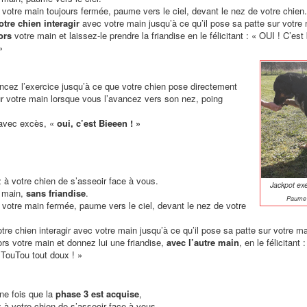
votre main toujours fermée, paume vers le ciel, devant le nez de votre chien.
otre chien interagir
avec votre main jusqu’à ce qu’il pose sa patte sur votre 
ors
votre main et laissez-le prendre la friandise en le félicitant : « OUI ! C’es
»
ez l’exercice jusqu’à ce que votre chien pose directement
ur votre main lorsque vous l’avancez vers son nez, poing
 avec excès, «
oui, c’est Bieeen ! »
à votre chien de s’asseoir face à vous.
Jackpot exé
 main,
sans friandise
.
Paume v
votre main fermée, paume vers le ciel, devant le nez de votre
tre chien interagir avec votre main jusqu’à ce qu’il pose sa patte sur votre ma
rs votre main et donnez lui une friandise,
avec l’autre main
, en le félicitant 
TouTou tout doux ! »
ne fois que la
phase 3 est acquise
,
à votre chien de s’asseoir face à vous.