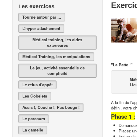
Exerci
Les exercices
Tourne autour par ...
L’hyper attachement
Médical training, les aides
extérieures
Médical Training, les manipulations
"La Patte !"
Le jeu, activité essentielle de
complicité
Mat
Le refus d'appât
Lie
Les Gobelets
A la fin de l’
Assis !, Couché !, Pas bougé !
défini, votre c
Phase 1 :
Le parcours
Demandez 
La gamelle
Placez u
Fermez la 