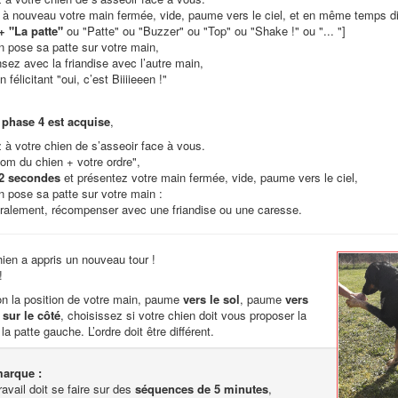
 à nouveau votre main fermée, vide, paume vers le ciel, et en même temps d
+ "La patte"
ou "Patte" ou "Buzzer" ou "Top" ou "Shake !" ou "... "]
n pose sa patte sur votre main,
z avec la friandise avec l’autre main,
 félicitant "oui, c’est Biiiieeen !"
phase 4 est acquise
,
à votre chien de s’asseoir face à vous.
nom du chien + votre ordre",
 2 secondes
et présentez votre main fermée, vide, paume vers le ciel,
n pose sa patte sur votre main :
oralement, récompenser avec une friandise ou une caresse.
hien a appris un nouveau tour !
!
on la position de votre main, paume
vers le sol
, paume
vers
sur le côté
, choisissez si votre chien doit vous proposer la
 la patte gauche. L’ordre doit être différent.
arque :
ravail doit se faire sur des
séquences de 5 minutes
,