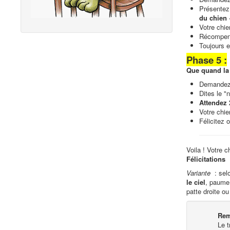
Présentez
du chien 
Votre chie
Récompense
Toujours en
Phase 5 :
Que quand la 
Demandez 
Dites le "
Attendez
Votre chie
Félicitez 
Voila ! Votre c
Félicitations
Variante
: sel
le ciel
, paume
patte droite ou
Rem
Le t