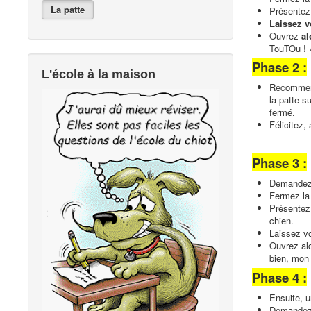
La patte
Présentez 
Laissez v
Ouvrez
al
TouTOu ! 
Phase 2 :
L'école à la maison
Recommenc
la patte s
fermé.
Félicitez,
Phase 3 :
Demandez 
Fermez la
Présentez 
chien.
Laissez vo
Ouvrez alo
bien, mon 
Phase 4 :
Ensuite, u
Demandez 