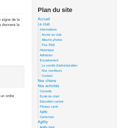
Plan du site
Accueil
 signe de la
Le club
s donnera la
Informations
Accès au club
Albums photos
Flux RSS
Historique
Adhésion
Encadrement
Le comité d'administration
Nos moniteurs
Contact
Nos chiens
Nos activités
Conseils
 un ordre
Ecole du chiot
Education canine
Fitness canin
Agility
Canicross
Agility
Agility loisir