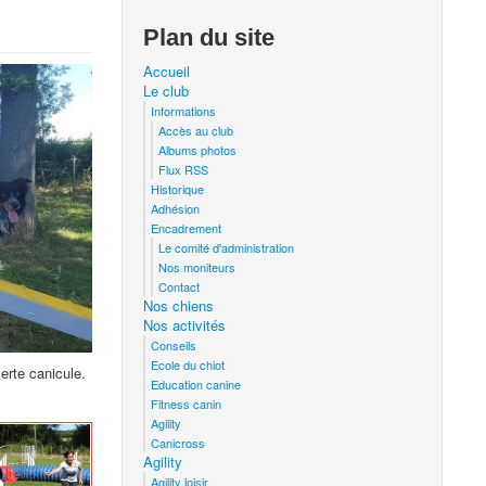
Plan du site
Accueil
Le club
Informations
Accès au club
Albums photos
Flux RSS
Historique
Adhésion
Encadrement
Le comité d'administration
Nos moniteurs
Contact
Nos chiens
Nos activités
Conseils
Ecole du chiot
erte canicule.
Education canine
Fitness canin
Agility
Canicross
Agility
Agility loisir