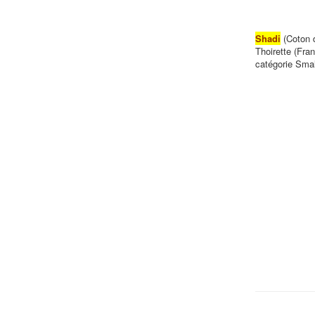
Shadi
(Coton d
Thoirette (Fra
catégorie Smal