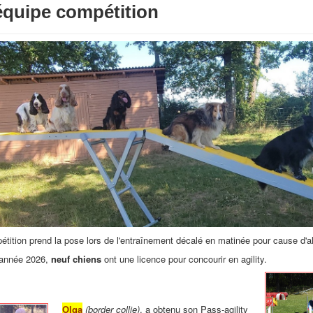
équipe compétition
étition prend la pose lors de l'entraînement décalé en matinée pour cause d'al
'année 2026,
neuf chiens
ont une licence pour concourir en agility.
Olga
(border collie)
, a obtenu son Pass-agility