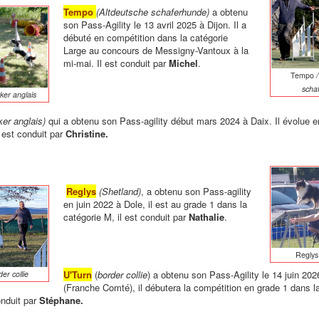
Tempo
(Altdeutsche schaferhunde)
a obtenu
son Pass-Agility le 13 avril 2025 à Dijon. Il a
débuté en compétition dans la catégorie
Large au concours de Messigny-Vantoux à la
mi-mai. Il est conduit par
Michel
.
Tempo
/
scha
ker anglais
ker anglais)
qui a obtenu son Pass-agility début mars 2024 à Daix. Il évolue e
l est conduit par
Christine.
Reglys
(Shetland)
, a obtenu son Pass-agility
en juin 2022 à Dole, il est au grade 1 dans la
catégorie M, il est conduit par
Nathalie
.
Reglys
U'Turn
(
border collie
) a obtenu son Pass-Agility le 14 juin 202
der collie
(Franche Comté), il débutera la compétition en grade 1 dans l
onduit par
Stéphane.