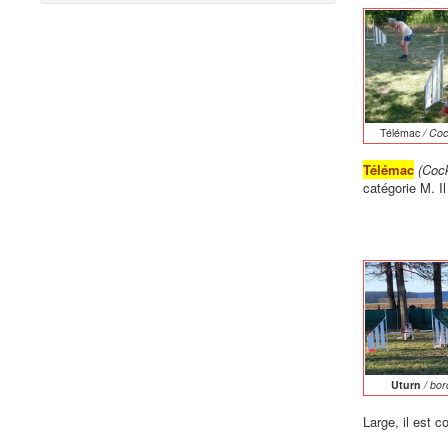
Télémac
/ Coc
Télémac
(Coc
catégorie M. I
Uturn
/ bor
Large, il est c