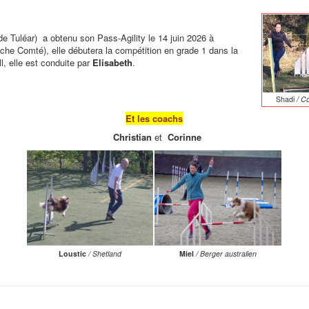
e Tuléar) a obtenu son Pass-Agility le 14 juin 2026 à
nche Comté), elle débutera la compétition en grade 1 dans la
l, elle est conduite par
Elisabeth
.
Shadi
/ Co
Et les coachs
Christian
et
Corinne
Loustic
/ Shetland
Miel
/ Berger australien