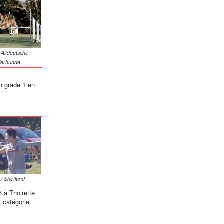
 Altdeutsche
ferhunde
n grade 1 en
/ Shetland
6 à Thoirette
a catégorie