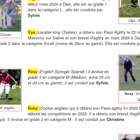
début mars 2024 à Daix, elle est au grade 1
dans la catégorie L , elle est conduite par
Sylvie
.
Olga
/ B
Sya
(cavalier king Charles)
, a obtenu son Pass-Agility le 23 
 Charles
Messimy sur Saône et son brevet d'agility en mars 2026 à Da
ade 2 dans la catégorie Small (moins de 35cm au garrot). Elle est conduite p
Rosy
(English Springer Spaniel ) il évolue en
grade 3 en catégorie M (Médium, entre 35 cm
et 43 cm au garrot), il est conduit par
Sylvie.
Rosy
/
En
S
Ruby
(Cocker anglais)
qui a obtenu son Pass-agility fin 2022
er anglais
débuté les compétitions en 2023. Il a obtenu son brevet d'agil
al. Il évolue en grade 2 en catégorie M . Il est conduit par
Christine
.