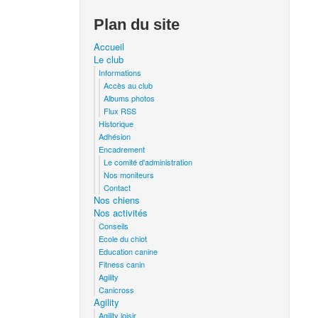
Plan du site
Accueil
Le club
Informations
Accès au club
Albums photos
Flux RSS
Historique
Adhésion
Encadrement
Le comité d'administration
Nos moniteurs
Contact
Nos chiens
Nos activités
Conseils
Ecole du chiot
Education canine
Fitness canin
Agility
Canicross
Agility
Agility loisir